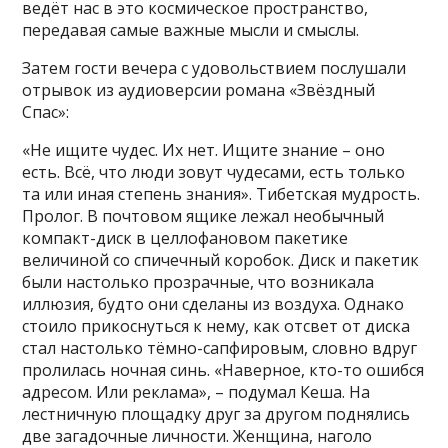
ведёт нас в это космическое пространство,
передавая самые важные мысли и смыслы.
Затем гости вечера с удовольствием послушали
отрывок из аудиоверсии романа «Звёздный
Спас»:
«Не ищите чудес. Их нет. Ищите знание – оно
есть. Всё, что люди зовут чудесами, есть только
та или иная степень знания». Тибетская мудрость.
Пролог. В почтовом ящике лежал необычный
компакт-диск в целлофановом пакетике
величиной со спичечный коробок. Диск и пакетик
были настолько прозрачные, что возникала
иллюзия, будто они сделаны из воздуха. Однако
стоило прикоснуться к нему, как отсвет от диска
стал настолько тёмно-сапфировым, словно вдруг
пролилась ночная синь. «Наверное, кто-то ошибся
адресом. Или реклама», – подумал Кеша. На
лестничную площадку друг за другом поднялись
две загадочные личности. Женщина, наголо