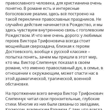
православного человека, для христианина очень
понятно. В романе есть и интересные
богословские реалии, здесь всё построено на
такой перекличке православных праздников. Не
случайно действие начинается в Рождество, и мы
здесь чувствуем внутреннюю связь с гоголевским
Рождеством. И что мне очень дорого: у любимых
героев Виктора Трифоновича всегда стоит
мощнейшая сверхзадача, близкая к героям
Достоевского, вообще к русской классике –
попытка понять, зачем мы пришли в этот мир,
кто мы. Виктор Слипенчук показал в своём
романе, что именно православный дух, в семье, в
отношении к окружающим, может спасти нас в
этой драматической, трагической, военной
обстановке.
На протяжении всего вечера Виктор Трифонович
Слипенчук читал свои пронзительные, глубокие
стихи. Многие из них были связаны со звёздами,
Космосом, вселенским Разумом. С тем, что всегда