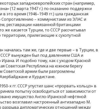
екоторых западноевропейских стран (например,
на» (12 марта 1947 г.) по оказанию поддержки
 в это время (1946–1949 гг.) шла гражданская
 Сопротивлению – коммунистами из ЭЛАС и
ем, реставрации навязанной британцами
Что же касается Турции, то СССР рассчитывал
е территории, прилегающие к сухопутной
» началась там же, где и две первые – в Турции, в
 г. СССР вынужден был под давлением США и
 Ирана. И подобно тому, как с уходом Красной
кая Советская Республика на южном берегу
дом Советской армии были разгромлены
Азербайджане и Курдистане.
1950-х гг. СССР упустил шанс «прорвать кольцо» в
дприняла попытку освободиться от зависимости от
овано имущество Англо-Иранской нефтяной
льство возглавил настроенный антизападно М.
 до разрыва дипломатических отношений между