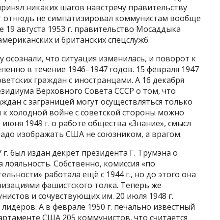
принял никаких шагов навстречу правительству
от отнюдь не симпатизировал коммунистам вообще
ге 19 августа 1953 г. правительство Мосаддыка
американских и британских спецслужб.
у осознали, что ситуация изменилась, и поворот к
енно в течение 1946–1947 годов. 15 февраля 1947
советских граждан с иностранцами. А 16 декабря
езидиума Верховного Совета СССР о том, что
ждан с заграницей могут осуществляться только
к холодной войне с советской стороны можно
 июня 1949 г. о работе общества «Знание», смысл
 надо изображать США не союзником, а врагом.
 г. был издан декрет президента Г. Трумэна о
 лояльность. Собственно, комиссия «по
ьности» работала ещё с 1944 г., но до этого она
низациями фашистского толка. Теперь же
нистов и сочувствующих им. 20 июля 1948 г.
лидеров. А в феврале 1950 г. печально известный
артаменте США 205 коммунистов, что считается