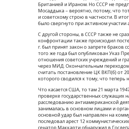
Британией и Ираном. Но СССР не пред
Мосаддыка – вероятно, потому, что т
и советскому строю в частности. В ито
было свергнуто при активном участии 
С другой стороны, в СССР также не сраз
конфронтации также происходил постеп
г. был принят закон о запрете браков 
того же года был опубликован Указ Пр
отношения советских учреждений и гра
через МИД. Окончательным переходом 
считать постановление ЦК ВКП(б) от 20
которого сводился к тому, что теперь
Что касается США, то там 21 марта 1947
проверке государственных служащих на
расследованию антиамериканской деятел
занималась в основном лицами и орга
основной удар был направлен на комму
последовал арест 12 коммунистических 
сенатор Маккарти обнаружил в Госдеп