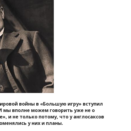
мировой войны в «Большую игру» вступил
И мы вполне можем говорить уже не о
», и не только потому, что у англосаксов
оменялись у них и планы.