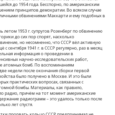
ейся до 1954 года. Бесспорно, по американским
шением принципов демократии. Во всяком случае
убличными обвинениями Маккарти и ему подобных в
ь летом 1953 г. супругов Розенберг по обвинению
орики до сих пор спорят, насколько
винение, но несомненно, что СССР вёл активную
 с сентября 1941 г. в СССР регулярно, раз в месяц
тельная информация о проведении в
нсивных научно-исследовательских работ,
ие атомных бомб. По воспоминаниям
 две недели после окончания сборки первой
ойства было получено в Москве. И это были
рых практических вопросах, связанных с
омной бомбы. Материалы, как правило,
о радио, причём на тот момент американские
ержание радиограмм – это удалось только после
ько лет спустя.
ытки прорвать кольцо СССР предпринимал не