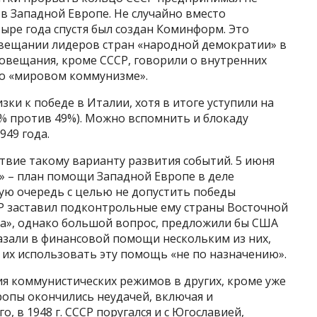
 в Западной Европе. Не случайно вместо
тыре года спустя был создан Коминформ. Это
совещании лидеров стран «народной демократии» в
совещания, кроме СССР, говорили о внутренних
е о «мировом коммунизме».
зки к победе в Италии, хотя в итоге уступили на
% против 49%). Можно вспомнить и блокаду
949 года.
твие такому варианту развития событий. 5 июня
» – план помощи Западной Европе в деле
ую очередь с целью не допустить победы
СР заставил подконтрольные ему страны Восточной
а», однако большой вопрос, предложили бы США
азали в финансовой помощи нескольким из них,
т их использовать эту помощь «не по назначению».
ия коммунистических режимов в других, кроме уже
ропы окончились неудачей, включая и
, в 1948 г. СССР поругался и с Югославией,