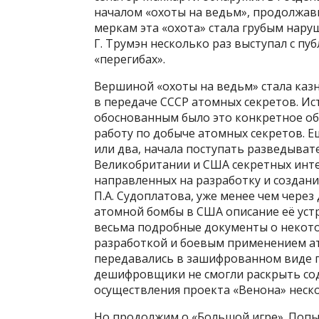
началом «охоты на ведьм», продолжавш
меркам эта «охота» стала грубым нару
Г. Трумэн несколько раз выступал с п
«перегибах».
Вершиной «охоты на ведьм» стала казн
в передаче СССР атомных секретов. Ист
обоснованным было это конкретное об
работу по добыче атомных секретов. Ещё
или два, начала поступать разведыва
Великобритании и США секретных инте
направленных на разработку и создан
П.А. Судоплатова, уже менее чем через
атомной бомбы в США описание её устр
весьма подробные документы о некото
разработкой и боевым применением ат
передавались в зашифрованном виде п
дешифровщики не смогли раскрыть сод
осуществления проекта «Венона» нескол
Но продолжим о «Большой игре». Поп