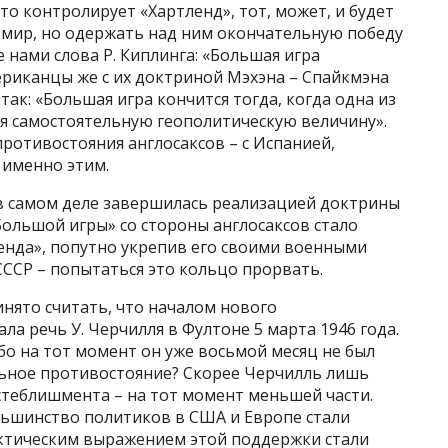
то контролирует «Хартленд», тот, может, и будет
 мир, но одержать над ним окончательную победу
 нами слова Р. Киплинга: «Большая игра
мериканцы же с их доктриной Мэхэна – Спайкмэна
ак: «Большая игра кончится тогда, когда одна из
бя самостоятельную геополитическую величину».
ротивостояния англосаксов – с Испанией,
 именно этим.
 в самом деле завершилась реализацией доктрины
Большой игры» со стороны англосаксов стало
енда», попутно укрепив его своими военными
 СССР – попытаться это кольцо прорвать.
инято считать, что началом нового
ла речь У. Черчилля в Фултоне 5 марта 1946 года.
бо на тот момент он уже восьмой месяц не был
ьное противостояние? Скорее Черчилль лишь
стеблишмента – на тот момент меньшей части.
льшинство политиков в США и Европе стали
актическим выражением этой поддержки стали