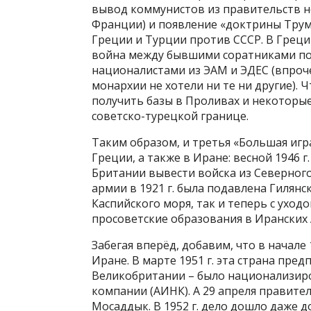
вывод коммунистов из правительств н
Франции) и появление «доктрины Трумэ
Греции и Турции против СССР. В Греции
война между бывшими соратниками по
националистами из ЭАМ и ЭДЕС (впроч
монархии не хотели ни те ни другие). 
получить базы в Проливах и некоторы
советско-турецкой границе.
Таким образом, и третья «Большая игра
Греции, а также в Иране: весной 1946
Британии вывести войска из Северного
армии в 1921 г. была подавлена Гилянс
Каспийского моря, так и теперь с ухо
просоветские образования в Иранских 
Забегая вперёд, добавим, что в начале 
Иране. В марте 1951 г. эта страна пре
Великобритании – было национализир
компании (АИНК). А 29 апреля правите
Мосаддык. В 1952 г. дело дошло даже