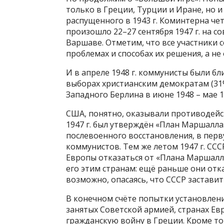
только в Греции, Турции и Иране, но и
распущенного в 1943 г. Коминтерна че
произошло 22–27 сентября 1947 г. на 
Варшаве. Отметим, что все участники 
проблемах и способах их решения, а н
И в апреле 1948 г. коммунисты были бли
выборах христианским демократам (31
Западного Берлина в июне 1948 – мае 1
США, понятно, оказывали противодейс
1947 г. был утверждён «План Маршалла
послевоенного восстановления, в перв
коммунистов. Тем же летом 1947 г. СС
Европы отказаться от «Плана Маршалл
его этим странам: ещё раньше они отк
возможно, опасаясь, что СССР застави
В конечном счёте попытки установлен
занятых Советской армией, странах Ев
гражданскую войну в Греции. Кроме того