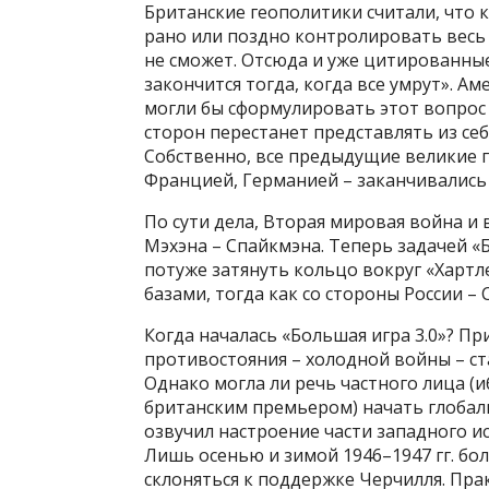
Британские геополитики считали, что к
рано или поздно контролировать весь
не сможет. Отсюда и уже цитированные
закончится тогда, когда все умрут». А
могли бы сформулировать этот вопрос т
сторон перестанет представлять из се
Собственно, все предыдущие великие п
Францией, Германией – заканчивались
По сути дела, Вторая мировая война и
Мэхэна – Спайкмэна. Теперь задачей «
потуже затянуть кольцо вокруг «Хартл
базами, тогда как со стороны России –
Когда началась «Большая игра 3.0»? Пр
противостояния – холодной войны – ста
Однако могла ли речь частного лица (и
британским премьером) начать глобал
озвучил настроение части западного и
Лишь осенью и зимой 1946–1947 гг. бо
склоняться к поддержке Черчилля. Пр