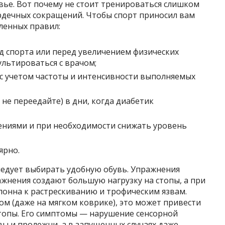
вье. Вот почему не стоит тренироваться слишком
ердечных сокращений. Чтобы спорт приносил вам
ленных правил:
д спорта или перед увеличением физических
ультироваться с врачом;
 с учетом частоты и интенсивности выполняемых
не переедайте) в дни, когда диабетик
ениями и при необходимости снижать уровень
ярно.
ледует выбирать удобную обувь. Упражнения
жнения создают большую нагрузку на стопы, а при
клонна к растрескиванию и трофическим язвам.
ом (даже на мягком коврике), это может привести
топы. Его симптомы — нарушение сенсорной
вы и пролежни, а в запущенных случаях даже