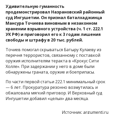
Удивительную гуманность
продемонстрировал Назрановский районный
суд Ингушетии. Он признал баталхаджинца
Мансура Точиева виновным в незаконном
хранении взрывного устройства (ч. 1 ст. 222.1
УК РФ) и приговорил его к 3 годам лишения
свободы и штрафу в 20 тыс. рублей.
Точиев помогал скрываться Батыру Кулаеву из
перечня террористов, связанному с поставкой
оружия исполнителям теракта в «Крокус Сити
Холле». При задержании у него в доме были
обнаружены граната, оружие и боеприпасы.
По части первой статьи 222.1 минимальный срок
— 6 лет. Прокуратура резонно возмутилась и
обжаловала мягкий приговор. И Верховный суд
Ингушетии добавил «целых» два месяца.
Источник:
argumenti.ru