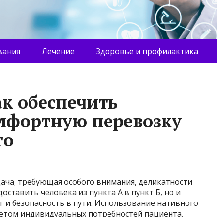
вания
Лечение
Здоровье и профилактика
ак обеспечить
мфортную перевозку
го
дача, требующая особого внимания, деликатности
оставить человека из пункта А в пункт Б, но и
 и безопасность в пути. Использование нативного
учетом индивидуальных потребностей пациента,