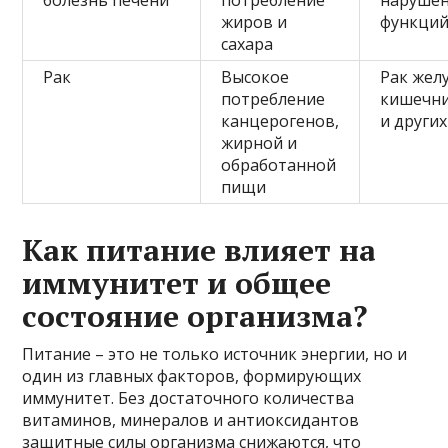
болезнь печени
потребление
нарушен
жиров и
функци
сахара
Рак
Высокое
Рак жел
потребление
кишечни
канцерогенов,
и други
жирной и
обработанной
пищи
Как питание влияет на
иммунитет и общее
состояние организма?
Питание – это не только источник энергии, но и
один из главных факторов, формирующих
иммунитет. Без достаточного количества
витаминов, минералов и антиоксидантов
защитные силы организма снижаются, что