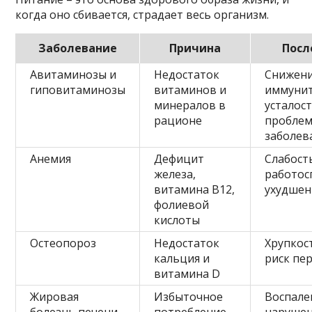
когда оно сбивается, страдает весь организм.
Заболевание
Причина
Посл
Авитаминозы и
Недостаток
Снижен
гиповитаминозы
витаминов и
иммунит
минералов в
усталост
рационе
проблем
заболев
Анемия
Дефицит
Слабост
железа,
работос
витамина B12,
ухудшен
фолиевой
кислоты
Остеопороз
Недостаток
Хрупкос
кальция и
риск пе
витамина D
Жировая
Избыточное
Воспале