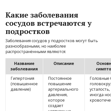
Какие заболевания
сосудов встречаются у
подростков
Заболевания сосудов у подростков могут быть
разнообразными, но наиболее
распространёнными являются:
Название
Описание
Основ
заболевания
симпт
Гипертония
Постоянное
Головные 
(повышенное
повышение
головокру
давление)
артериального
усталость,
давления,
иногда но
которое
кровотече
создает