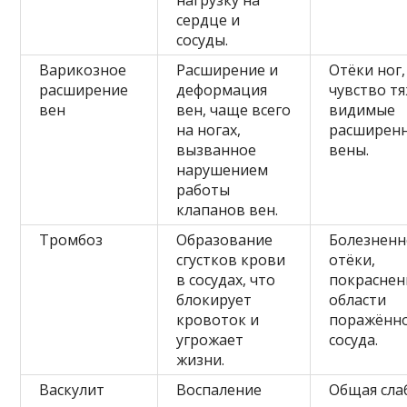
нагрузку на
сердце и
сосуды.
Варикозное
Расширение и
Отёки ног,
расширение
деформация
чувство тя
вен
вен, чаще всего
видимые
на ногах,
расширен
вызванное
вены.
нарушением
работы
клапанов вен.
Тромбоз
Образование
Болезненн
сгустков крови
отёки,
в сосудах, что
покраснен
блокирует
области
кровоток и
поражённ
угрожает
сосуда.
жизни.
Васкулит
Воспаление
Общая сла