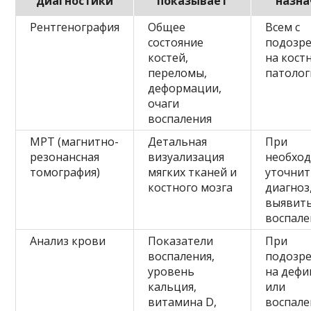
диагностики
показывает
назн
Рентгенография
Общее
Всем с
состояние
подозр
костей,
на кост
переломы,
патолог
деформации,
очаги
воспаления
МРТ (магнитно-
Детальная
При
резонансная
визуализация
необхо
томография)
мягких тканей и
уточни
костного мозга
диагноз
выявит
воспале
Анализ крови
Показатели
При
воспаления,
подозре
уровень
на деф
кальция,
или
витамина D,
воспале