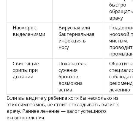
быстро
обращать
врачу
Насморк с
Вирусная или
Поддерж
выделениями
бактериальная
носовой 
инфекция в
чистым,
носу
проводит
промыва
Свистящие
Показатель
Обратитьс
хрипы при
сужения
специалис
дыхании
бронхов,
соблюдат
возможна
рекоменд
астма
лечению
Если вы видите у ребенка хотя бы несколько из
этих симптомов, не стоит откладывать визит к
врачу. Раннее лечение — залог успешного
выздоровления.