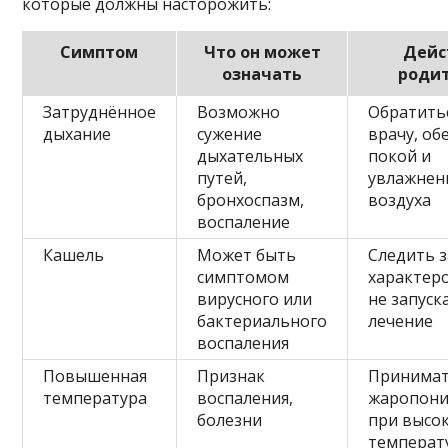
которые должны насторожить:
Симптом
Что он может
Дейс
означать
роди
Затруднённое
Возможно
Обратитьс
дыхание
сужение
врачу, об
дыхательных
покой и
путей,
увлажнен
бронхоспазм,
воздуха
воспаление
Кашель
Может быть
Следить з
симптомом
характер
вирусного или
не запуск
бактериального
лечение
воспаления
Повышенная
Признак
Принима
температура
воспаления,
жаропон
болезни
при высо
температ