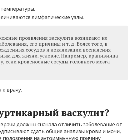
 температуры.
величиваются лимфатические узлы.
екожные проявления васкулита возникают не
аболевания, его причины и т. д. Более того, в
режденных сосудов и локализации воспаления
сным для жизни. условие. Например, крапивница
у, если кровеносные сосуды головного мозга
 к врачу.
уртикарный васкулит?
врачи должны сначала отличить заболевание от
едписывают сдать общие анализы крови и мочи,
ае подозрения на аутоиммунную причину