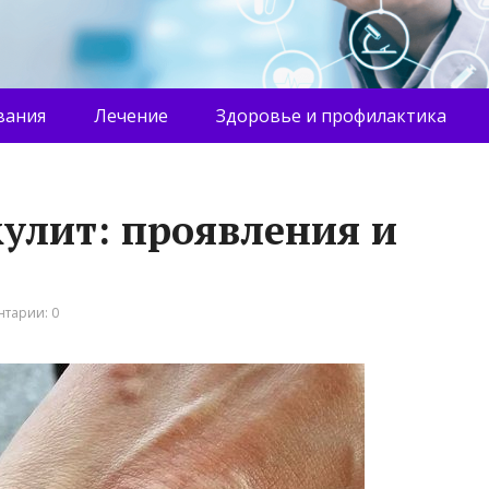
вания
Лечение
Здоровье и профилактика
улит: проявления и
тарии: 0