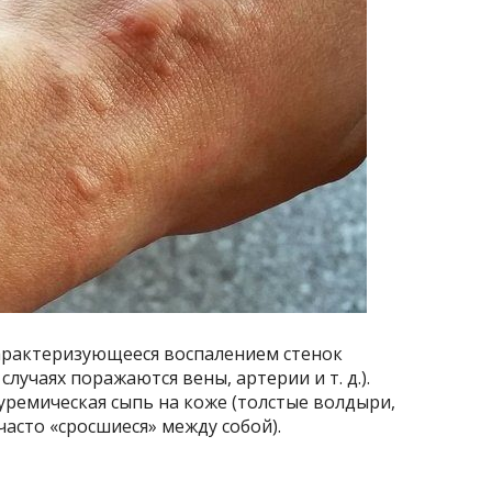
арактеризующееся воспалением стенок
случаях поражаются вены, артерии и т. д.).
уремическая сыпь на коже (толстые волдыри,
часто «сросшиеся» между собой).