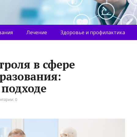
вания
Лечение
Здоровье и профилактика
троля в сфере
разования:
 подходе
нтарии: 0