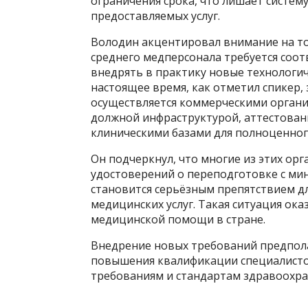
ограничения срока, что лишает систем
предоставляемых услуг.
Володин акцентировал внимание на то
среднего медперсонала требуется соо
внедрять в практику новые технологич
настоящее время, как отметил спикер,
осуществляется коммерческими органи
должной инфраструктурой, аттестова
клиническими базами для полноценног
Он подчеркнул, что многие из этих ор
удостоверений о переподготовке с ми
становится серьёзным препятствием дл
медицинских услуг. Такая ситуация ок
медицинской помощи в стране.
Внедрение новых требований предпола
повышения квалификации специалисто
требованиям и стандартам здравоохра