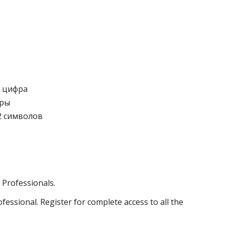
а цифра
фры
2 символов
 Professionals.
fessional. Register for complete access to all the