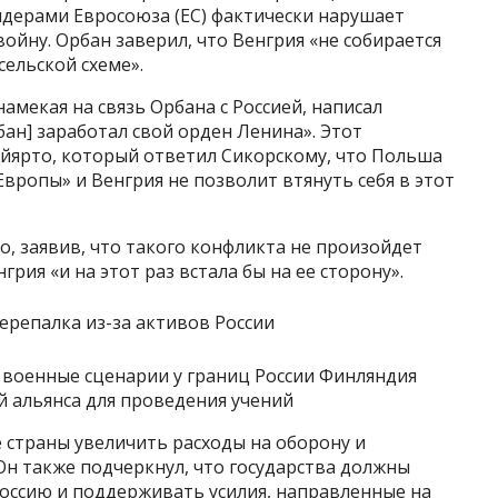
идерами Евросоюза (ЕС) фактически нарушает
ойну. Орбан заверил, что Венгрия «не собирается
ельской схеме».
намекая на связь Орбана с Россией, написал
ан] заработал свой орден Ленина». Этот
йярто, который ответил Сикорскому, что Польша
вропы» и Венгрия не позволит втянуть себя в этот
, заявив, что такого конфликта не произойдет
грия «и на этот раз встала бы на ее сторону».
 военные сценарии у границ России Финляндия
 альянса для проведения учений
 страны увеличить расходы на оборону и
 Он также подчеркнул, что государства должны
оссию и поддерживать усилия, направленные на