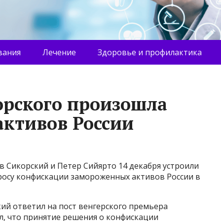
вания
Лечение
Здоровье и профилактика
орского произошла
активов России
 Сикорский и Петер Сийярто 14 декабря устроили
опросу конфискации замороженных активов России в
кий ответил на пост венгерского премьера
л, что принятие решения о конфискации