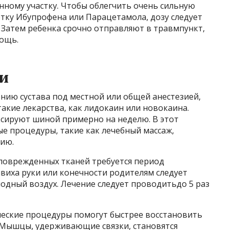
нному участку. Чтобы облегчить очень сильную
етку Ибупрофена или Парацетамола, дозу следует
. Затем ребенка срочно отправляют в травмпункт,
ощь.
и
ию сустава под местной или общей анестезией,
такие лекарства, как лидокаин или новокаина.
ксируют шиной примерно на неделю. В этот
е процедуры, такие как лечебный массаж,
ию.
 поврежденных тканей требуется период
ывиха руки или конечности родителям следует
одный воздух. Лечение следует проводитьдо 5 раз
еские процедуры помогут быстрее восстановить
 Мышцы, удерживающие связки, становятся