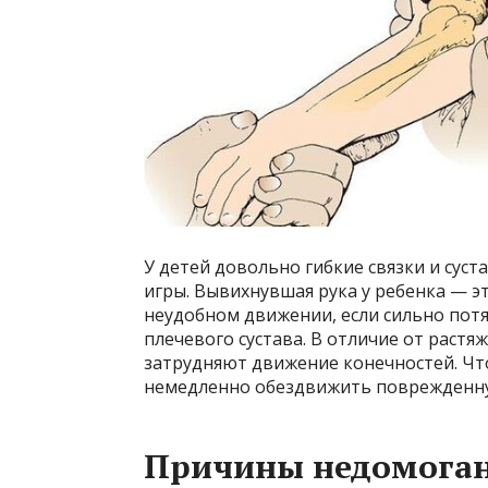
У детей довольно гибкие связки и суст
игры. Вывихнувшая рука у ребенка — э
неудобном движении, если сильно потян
плечевого сустава. В отличие от растя
затрудняют движение конечностей. Что 
немедленно обездвижить поврежденну
Причины недомоган