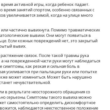
время активной игры, когда ребенок падает.
о время занятий спортом, особенно связанных с
ов увеличивается зимой, когда на улице много
ю или частично вывихнута. Помимо травматических
тологические вывихи. Они могут появиться в
льце. Если кожных повреждений нет, это закрытый
рытый вывих.
 растяжение связок. После такой травмы рука
 а на поврежденной части руки могут наблюдаться
е симптомы, как резкая и сильная боль в
ая усиливается при пальпации руки или попытке
также может измениться. Может быть нарушено
станет нечувствительной.
ли в результате неосторожного обращения со
ьно серьезны. Симптомы такого вывиха можно
может самостоятельно определить дискомфортное
ревожится, наблюдается неестественное положение