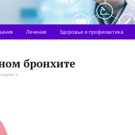
вания
Лечение
Здоровье и профилактика
ьном бронхите
нтарии: 0