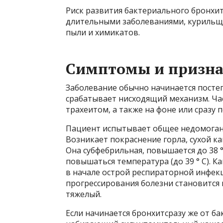
Риск развития бактериального бронхи
длительными заболеваниями, курильщи
пыли и химикатов.
Симптомы и призн
Заболевание обычно начинается посте
срабатывает нисходящий механизм. Ча
трахеитом, а также на фоне или сразу
Пациент испытывает общее недомогани
Возникает покраснение горла, сухой к
Она субфебрильная, повышается до 38 
повышаться температура (до 39 ° C). К
в начале острой респираторной инфекц
прогрессирования болезни становится 
тяжелый.
Если начинается бронхитсразу же от 