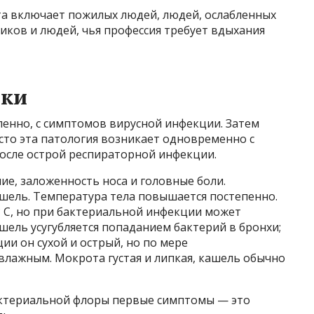
та включает пожилых людей, людей, ослабленных
ков и людей, чья профессия требует вдыхания
аки
пенно, с симптомов вирусной инфекции. Затем
сто эта патология возникает одновременно с
 после острой респираторной инфекции.
е, заложенность носа и головные боли.
ашель. Температура тела повышается постепенно.
° C, но при бактериальной инфекции может
ашель усугубляется попаданием бактерий в бронхи;
ии он сухой и острый, но по мере
влажным. Мокрота густая и липкая, кашель обычно
бактериальной флоры первые симптомы — это