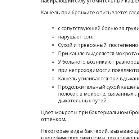
набирающий силу утомительный кашел
Кашель при бронхите описывается сл
с сопутствующей болью за груд
нарушает сон;
Сухой и тревожный, постепенно
При кашле выделяется мокрота с
У больного возникают разнород
при непроходимости появляются
Кашель усиливается при вдыхани
Продолжительный сухой кашель
полосок в мокроте, связанных с
дыхательных путей.
Цвет мокроты при бактериальном брон
оттенком.
Некоторые виды бактерий, вызывающи
специфические симптомы, позволяющи