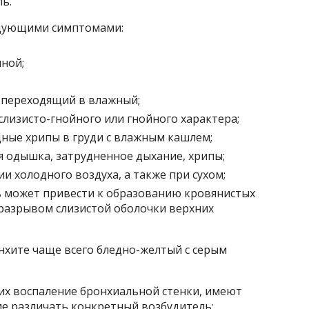
ь.
едующими симптомами:
иной;
 переходящий в влажный;
лизисто-гнойного или гнойного характера;
ные хрипы в груди с влажным кашлем;
 одышка, затрудненное дыхание, хрипы;
и холодного воздуха, а также при сухом;
 может привести к образованию кровянистых
 разрывом слизистой оболочки верхних
хите чаще всего бледно-желтый с серым
х воспаление бронхиальной стенки, имеют
е различать конкретный возбудитель: