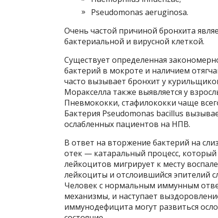
Pseudomonas aeruginosa.
Очень частой причиной бронхита являе
бактериальной и вирусной клеткой.
Существует определенная закономерн
бактерий в мокроте и наличием отягча
часто вызывает бронхит у курильщико
Моракселла также выявляется у взрос
Пневмококки, стафилококки чаще всег
Бактерия Pseudomonas bacillus вызыва
ослабленных пациентов на НПВ.
В ответ на вторжение бактерий на сли
отек — катаральный процесс, который
лейкоцитов мигрирует к месту воспал
лейкоциты и отслоившийся эпителий с
Человек с нормальным иммунным отве
механизмы, и наступает выздоровлен
иммунодефицита могут развиться осло
состояние.