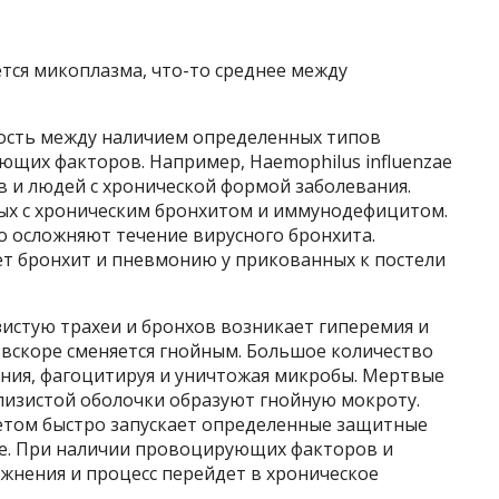
тся микоплазма, что-то среднее между
ость между наличием определенных типов
ющих факторов. Например, Haemophilus influenzae
в и людей с хронической формой заболевания.
лых с хроническим бронхитом и иммунодефицитом.
о осложняют течение вирусного бронхита.
ет бронхит и пневмонию у прикованных к постели
зистую трахеи и бронхов возникает гиперемия и
 вскоре сменяется гнойным. Большое количество
ения, фагоцитируя и уничтожая микробы. Мертвые
лизистой оболочки образуют гнойную мокроту.
том быстро запускает определенные защитные
ие. При наличии провоцирующих факторов и
жнения и процесс перейдет в хроническое