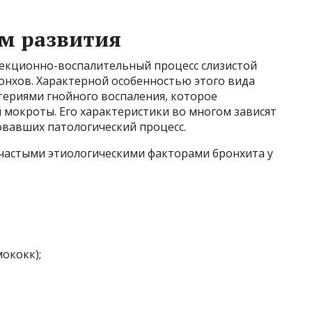
м развития
екционно-воспалительный процесс слизистой
онхов. Характерной особенностью этого вида
териями гнойного воспаления, которое
 мокроты. Его характеристики во многом зависят
вавших патологический процесс.
 частыми этиологическими факторами бронхита у
мококк);