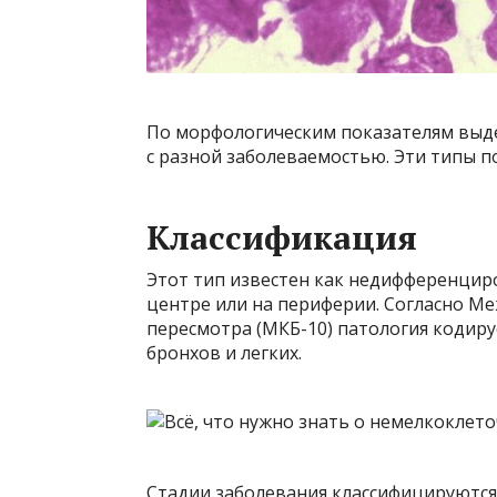
По морфологическим показателям выде
с разной заболеваемостью. Эти типы п
Классификация
Этот тип известен как недифференциро
центре или на периферии. Согласно М
пересмотра (МКБ-10) патология кодир
бронхов и легких.
Стадии заболевания классифицируются 