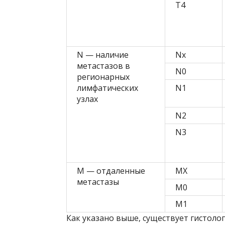
Т4
N — наличие
Nx
метастазов в
N0
регионарных
лимфатических
N1
узлах
N2
N3
М — отдаленные
MX
метастазы
М0
M1
Как указано выше, существует гистоло