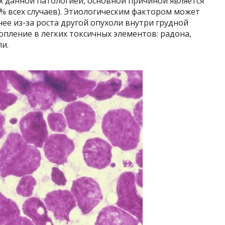
 данной патологией, основной причиной является
0% всех случаев). Этиологическим фактором может
ее из-за роста другой опухоли внутри грудной
опление в легких токсичных элементов: радона,
и.