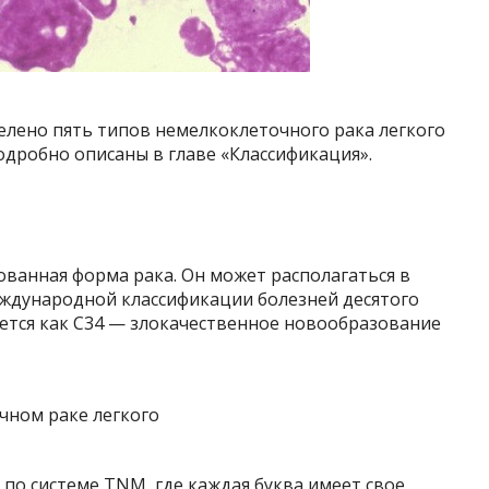
лено пять типов немелкоклеточного рака легкого
одробно описаны в главе «Классификация».
ванная форма рака. Он может располагаться в
еждународной классификации болезней десятого
уется как C34 — злокачественное новообразование
по системе TNM, где каждая буква имеет свое