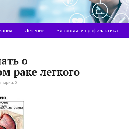
вания
Лечение
Здоровье и профилактика
нать о
м раке легкого
нтарии: 0