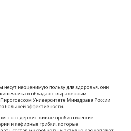
ы несут неоценимую пользу для здоровья, они
кишечника и обладают выраженным
 Пироговском Университете Минздрава России
для большей эффективности.
ом: он содержит живые пробиотические
ерии и кефирные грибки, которые
вать состав микробиоты и активно расщепляют