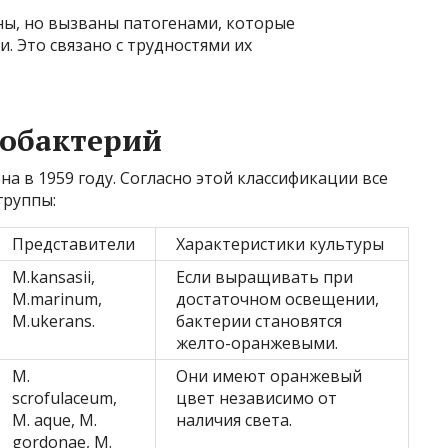
ны, но вызваны патогенами, которые
. Это связано с трудностями их
обактерий
а в 1959 году. Согласно этой классификации все
группы:
Представители
Характеристики культуры
M.kansasii,
Если выращивать при
M.marinum,
достаточном освещении,
M.ukerans.
бактерии становятся
желто-оранжевыми.
M.
Они имеют оранжевый
scrofulaceum,
цвет независимо от
M. aque, M.
наличия света.
gordonae, M.