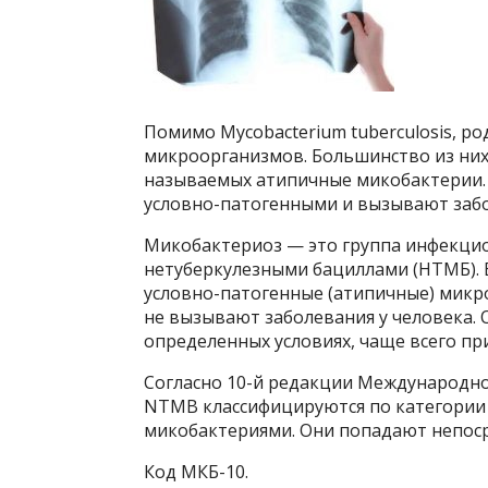
Помимо Mycobacterium tuberculosis, р
микроорганизмов. Большинство из них 
называемых атипичные микобактерии.
условно-патогенными и вызывают забо
Микобактериоз — это группа инфекци
нетуберкулезными бациллами (НТМБ). 
условно-патогенные (атипичные) микр
не вызывают заболевания у человека.
определенных условиях, чаще всего п
Согласно 10-й редакции Международно
NTMB классифицируются по категории
микобактериями. Они попадают непоср
Код МКБ-10.