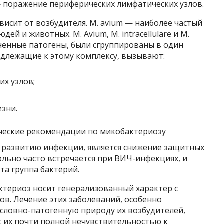
— поражение периферических лимфатических узлов.
исит от возбудителя. M. avium — наиболее частый
ей и животных. M. Avium, M. intracellulare и M.
аненные патогены, были сгруппированы в один
адлежащие к этому комплексу, вызывают:
х узлов;
зни.
развитию инфекции, является снижение защитных
ольно часто встречается при ВИЧ-инфекциях, и
та группа бактерий.
териоз носит генерализованный характер с
в. Лечение этих заболеваний, особенно
 условно-патогенную природу их возбудителей,
 с их почти полной нечувствительностью к