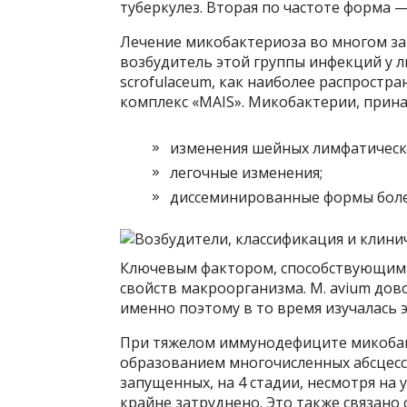
туберкулез. Вторая по частоте форма 
Лечение микобактериоза во многом зав
возбудитель этой группы инфекций у люд
scrofulaceum, как наиболее распростр
комплекс «MAIS». Микобактерии, прин
изменения шейных лимфатически
легочные изменения;
диссеминированные формы боле
Ключевым фактором, способствующим 
свойств макроорганизма. М. avium дов
именно поэтому в то время изучалась э
При тяжелом иммунодефиците микобак
образованием многочисленных абсцессо
запущенных, на 4 стадии, несмотря на
крайне затруднено. Это также связано