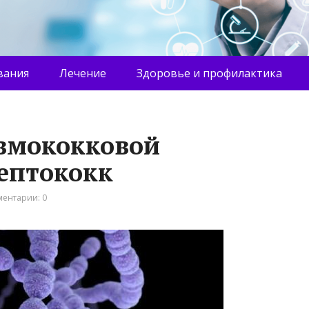
вания
Лечение
Здоровье и профилактика
евмококковой
ептококк
ентарии: 0