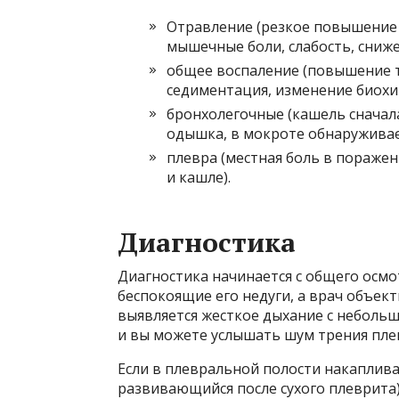
Отравление (резкое повышение т
мышечные боли, слабость, сниже
общее воспаление (повышение 
седиментация, изменение биохи
бронхолегочные (кашель сначал
одышка, в мокроте обнаруживае
плевра (местная боль в пораже
и кашле).
Диагностика
Диагностика начинается с общего осмо
беспокоящие его недуги, а врач объек
выявляется жесткое дыхание с неболь
и вы можете услышать шум трения плев
Если в плевральной полости накаплив
развивающийся после сухого плеврита)