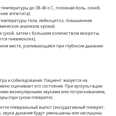
емпературы до 38-40 o C, головная боль, озноб,
ние аппетита);
температуры тела, лейкоцитоз, повышенная
мических анализов крови);
а сухой, затем с большим количеством мокроты,
тся пневмококк);
нном месте, усиливающаяся при глубоком дыхании
тра и собеседования. Пациент жалуется на
тивно оценивает его состояние. При аускультации
шими везикулярными звуками или потрескиванием,
ры (при сухом плеврите).
ается плевральный выпот (экссудативный плеврит,
, звуки дыхания будут уменьшены или неслышны.