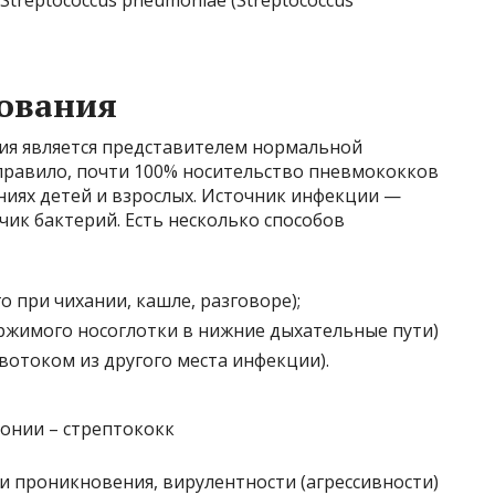
Streptococcus pneumoniae (Streptococcus
ования
рия является представителем нормальной
равило, почти 100% носительство пневмококков
ниях детей и взрослых. Источник инфекции —
ик бактерий. Есть несколько способов
 при чихании, кашле, разговоре);
ржимого носоглотки в нижние дыхательные пути)
вотоком из другого места инфекции).
и проникновения, вирулентности (агрессивности)