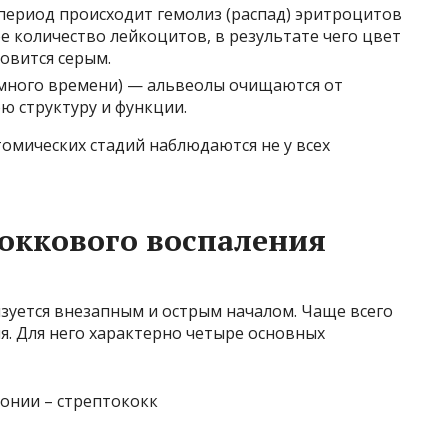
т период происходит гемолиз (распад) эритроцитов
ое количество лейкоцитов, в результате чего цвет
овится серым.
много времени) — альвеолы ​​очищаются от
ю структуру и функции.
мических стадий наблюдаются не у всех
ккового воспаления
уется внезапным и острым началом. Чаще всего
я. Для него характерно четыре основных