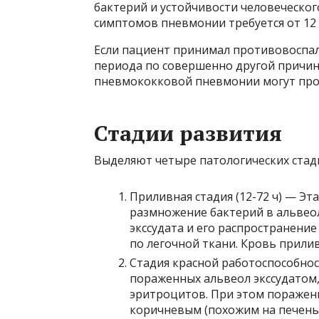
бактерий и устойчивости человеческог
симптомов пневмонии требуется от 12 
Если пациент принимал противовоспал
периода по совершенно другой причине
пневмококковой пневмонии могут про
Стадии развития
Выделяют четыре патологических ста
Приливная стадия (12-72 ч) — Эт
размножение бактерий в альвео
экссудата и его распространени
по легочной ткани. Кровь прили
Стадия красной работоспособнос
пораженных альвеол экссудатом
эритроцитов. При этом пораженн
коричневым (похожим на печень)