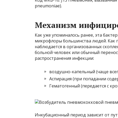
Код МКБ-10: J13 Пневмония, вызванная 
pneumoniae).
Механизм инфицир
Как уже упоминалось ранее, эта бакте
микрофлоры большинства людей. Как п
наблюдается в организованных скопле
больной человек или обычный переносч
распространения инфекции:
воздушно-капельный (чаще всего
Аспирация (при попадании соде
Гематогенный (передается с кро
Инкубационный период зависит от пут