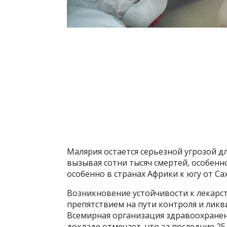
Малярия остается серьезной угрозой 
вызывая сотни тысяч смертей, особенн
особенно в странах Африки к югу от Са
Возникновение устойчивости к лекарс
препятствием на пути контроля и лик
Всемирная организация здравоохранен
докладе отмечает, что за последние 25