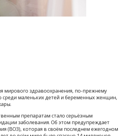
для мирового здравоохранения, по-прежнему
о среди маленьких детей и беременных женщин,
хары.
твенным препаратам стало серьёзным
видации заболевания. Об этом предупреждает
ия (ВОЗ), которая в своём последнем ежегодном
 лет во всём мире было спасено 14 миллионов