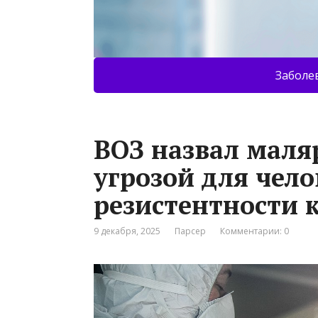
Заболе
ВОЗ назвал маля
угрозой для чело
резистентности 
9 декабря, 2025
Парсер
Комментарии: 0