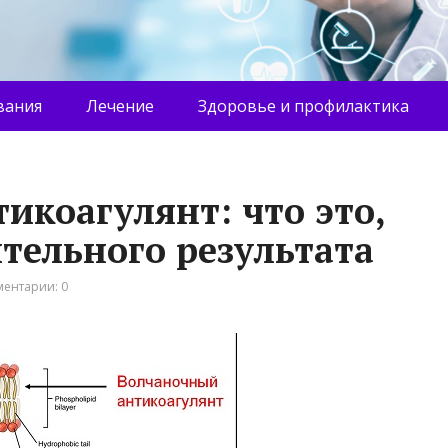
вания
Лечение
Здоровье и профилактика
икоагулянт: что это,
ельного результата
ентарии: 0