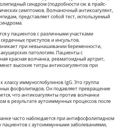
олипидный синдром (подробности см. в прайс-
нических симптомов. Волчаночный антикоагулянт,
ипидам, представляет собой тест, используемый
синдрома.
тся у пациентов с различными участками
сердечных приступов и инсультов.
зникает при невынашивании беременности,
 акушерских патологиях. Пациенты с
ная красная волчанка, ревматоидный артрит,
 имеют высокие титры антикоагулянтов при
к классу иммуноглобулинов IgG. Это группа
нных фосфолипидов. Он подавляет превращение
ется, что антикоагулянты против волчанки
ом в результате аутоиммунных процессов после
чанке часто наблюдается при антифосфолипидном
 у пациентов с аутоиммунными заболеваниями,