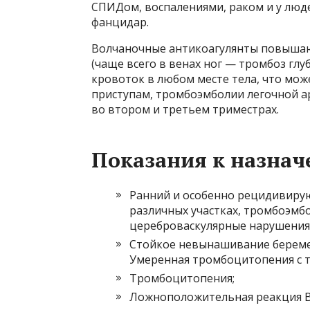
СПИДом, воспалениями, раком и у лю
фанцидар.
Волчаночные антикоагулянты повышают
(чаще всего в венах ног — тромбоз глу
кровоток в любом месте тела, что мож
приступам, тромбоэмболии легочной а
во втором и третьем триместрах.
Показания к назнач
Ранний и особенно рецидивиру
различных участках, тромбоэмб
цереброваскулярные нарушения
Стойкое невынашивание беремен
Умеренная тромбоцитопения с 
Тромбоцитопения;
Ложноположительная реакция В