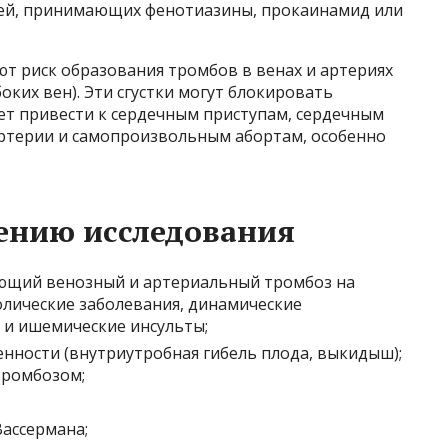
дей, принимающих фенотиазины, прокаинамид или
 риск образования тромбов в венах и артериях
боких вен). Эти сгустки могут блокировать
ет привести к сердечным приступам, сердечным
ртерии и самопроизвольным абортам, особенно
ению исследования
ющий венозный и артериальный тромбоз на
олические заболевания, динамические
 и ишемические инсульты;
ности (внутриутробная гибель плода, выкидыш);
тромбозом;
ассермана;