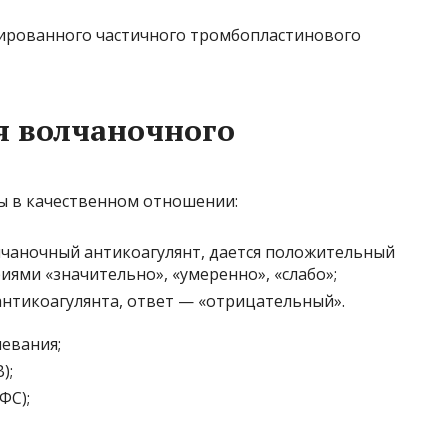
ированного частичного тромбопластинового
 волчаночного
ы в качественном отношении:
олчаночный антикоагулянт, дается положительный
ями «значительно», «умеренно», «слабо»;
антикоагулянта, ответ — «отрицательный».
евания;
);
ФС);