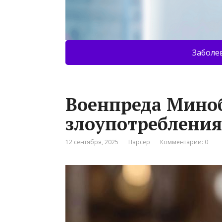
Заболе
Военпреда Миноб
злоупотребления
12 сентября, 2025
Парсер
Комментарии: 0