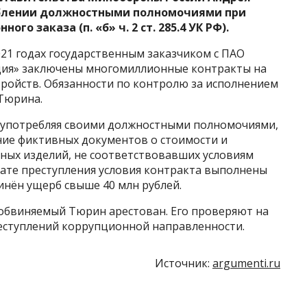
еблении должностными полномочиями при
го заказа (п. «б» ч. 2 ст. 285.4 УК РФ).
021 годах государственным заказчиком с ПАО
ия» заключены многомиллионные контракты на
тройств. Обязанности по контролю за исполнением
 Тюрина.
лоупотребляя своими должностными полномочиями,
ние фиктивных документов о стоимости и
ьных изделий, не соответствовавших условиям
тате преступления условия контракта выполнены
инён ущерб свыше 40 млн рублей.
 обвиняемый Тюрин арестован. Его проверяют на
еступлений коррупционной направленности.
Источник:
argumenti.ru