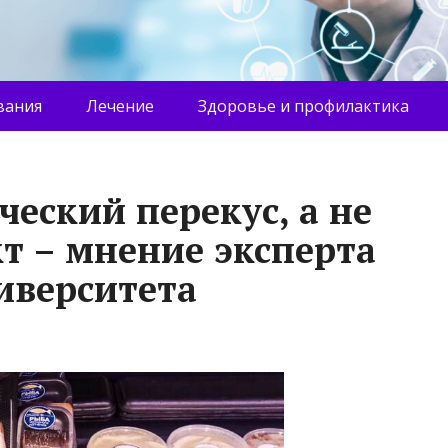
вания
Лечение
Здоровье и профилактика
ческий перекус, а не
т – мнение эксперта
иверситета