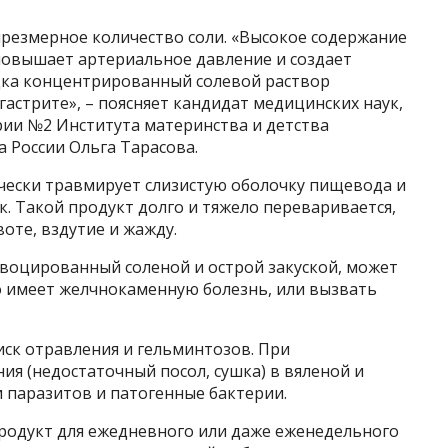
чрезмерное количество соли. «Высокое содержание
повышает артериальное давление и создает
удка концентрированный солевой раствор
гастрите», – поясняет кандидат медицинских наук,
ии №2 Института материнства и детства
 России Ольга Тарасова.
ически травмирует слизистую оболочку пищевода и
к. Такой продукт долго и тяжело переваривается,
оте, вздутие и жажду.
овоцированный соленой и острой закуской, может
о имеет желчнокаменную болезнь, или вызвать
иск отравления и гельминтозов. При
я (недостаточный посол, сушка) в вяленой и
 паразитов и патогенные бактерии.
 продукт для ежедневного или даже еженедельного