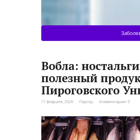
Заболе
Вобла: ностальги
полезный продук
Пироговского Ун
17 февраля, 2026
Парсер
Комментарии: 0