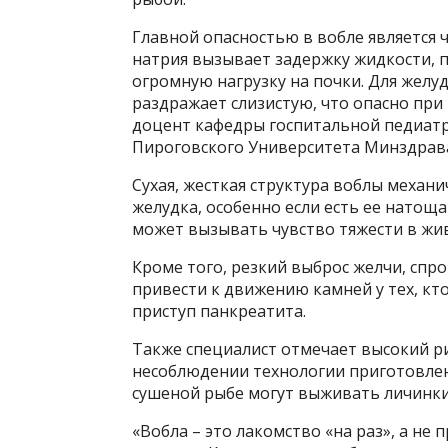
Главной опасностью в вобле является 
натрия вызывает задержку жидкости, 
огромную нагрузку на почки. Для жел
раздражает слизистую, что опасно при 
доцент кафедры госпитальной педиатр
Пироговского Университета Минздрава
Сухая, жесткая структура воблы механ
желудка, особенно если есть ее натоща
может вызывать чувство тяжести в жив
Кроме того, резкий выброс желчи, спр
привести к движению камней у тех, кт
приступ панкреатита.
Также специалист отмечает высокий р
несоблюдении технологии приготовлени
сушеной рыбе могут выживать личинки
«Вобла – это лакомство «на раз», а не