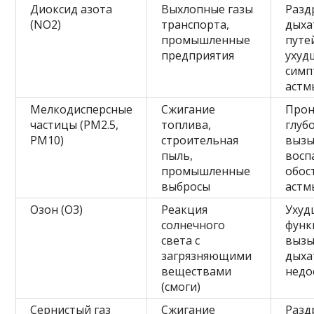
Диоксид азота
Выхлопные газы
Разд
(NO2)
транспорта,
дыха
промышленные
путе
предприятия
ухуд
симп
астм
Мелкодисперсные
Сжигание
Про
частицы (PM2.5,
топлива,
глубо
PM10)
строительная
выз
пыль,
восп
промышленные
обос
выбросы
астм
Озон (O3)
Реакция
Ухуд
солнечного
функ
света с
вызы
загрязняющими
дыха
веществами
недо
(смоги)
Сернистый газ
Сжигание
Разд