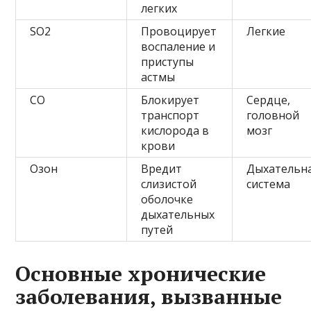
легких
SO2
Провоцирует
Легкие
воспаление и
приступы
астмы
CO
Блокирует
Сердце,
транспорт
головной
кислорода в
мозг
крови
Озон
Вредит
Дыхательн
слизистой
система
оболочке
дыхательных
путей
Основные хронические
заболевания, вызванные