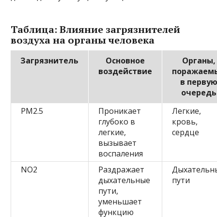
Таблица: Влияние загрязнителей
воздуха на органы человека
Загрязнитель
Основное
Органы,
воздействие
поражаем
в перву
очередь
PM2.5
Проникает
Легкие,
глубоко в
кровь,
легкие,
сердце
вызывает
воспаления
NO2
Раздражает
Дыхательн
дыхательные
пути
пути,
уменьшает
функцию