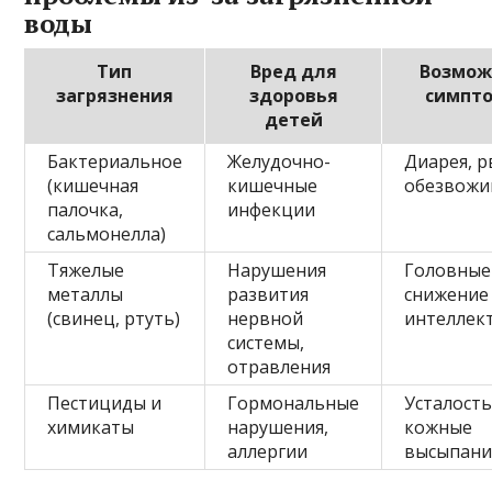
воды
Тип
Вред для
Возмож
загрязнения
здоровья
симпт
детей
Бактериальное
Желудочно-
Диарея, р
(кишечная
кишечные
обезвожи
палочка,
инфекции
сальмонелла)
Тяжелые
Нарушения
Головные
металлы
развития
снижение
(свинец, ртуть)
нервной
интеллек
системы,
отравления
Пестициды и
Гормональные
Усталость
химикаты
нарушения,
кожные
аллергии
высыпани