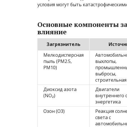
условия могут быть катастрофическими
Основные компоненты за
влияние
Загрязнитель
Источн
Мелкодисперсная
Автомобильн
пыль (PM2.5,
выхлопы,
PM10)
промышленн
выбросы,
строительная
Диоксид азота
Двигатели
(NO₂)
внутреннего 
энергетика
Озон (O3)
Реакция солн
света с
автомобильн