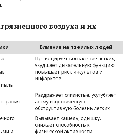
.
грязненного воздуха и их
ики
Влияние на пожилых людей
ые
Провоцирует воспаление легких,
ухудшает дыхательную функцию,
ые
повышает риск инсультов и
инфарктов
 пыль
Раздражает слизистые, усугубляет
сгорания,
астму и хроническую
обструктивную болезнь легких
ечного
Вызывает кашель, одышку,
снижает способность к
ыми и
физической активности