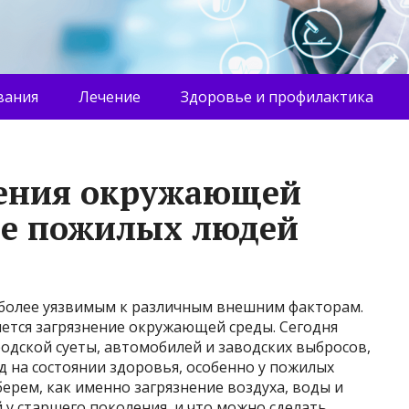
вания
Лечение
Здоровье и профилактика
нения окружающей
ье пожилых людей
 более уязвимым к различным внешним факторам.
яется загрязнение окружающей среды. Сегодня
родской суеты, автомобилей и заводских выбросов,
д на состоянии здоровья, особенно у пожилых
берем, как именно загрязнение воздуха, воды и
 у старшего поколения, и что можно сделать,