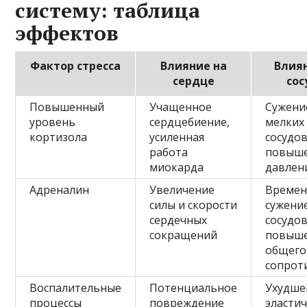
систему: таблица
эффектов
Фактор стресса
Влияние на
Влия
сердце
со
Повышенный
Учащенное
Сужени
уровень
сердцебиение,
мелких
кортизола
усиленная
сосудов
работа
повыш
миокарда
давлен
Адреналин
Увеличение
Времен
силы и скорости
сужени
сердечных
сосудов
сокращений
повыш
общего
сопрот
Воспалительные
Потенциальное
Ухудше
процессы
повреждение
эласти