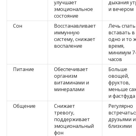
улучшает
дыхания у
эмоциональное
и вечером
состояние
Сон
Восстанавливает
Лечь спать
иммунную
вставать в
систему, снижает
одно и то 
воспаление
время,
минимум 7
часов
Питание
Обеспечивает
Больше
организм
овощей,
витаминами и
фруктов,
минералами
меньше са
и фастфуда
Общение
Снижает
Регулярно
тревогу,
встречатьс
поддерживает
друзьями и
эмоциональный
близкими
фон