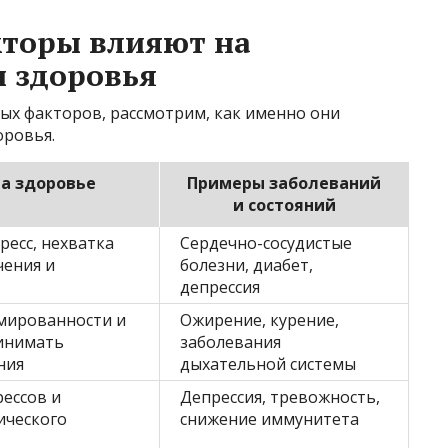
кторы влияют на
 здоровья
ых факторов, рассмотрим, как именно они
оровья.
на здоровье
Примеры заболеваний
и состояний
есс, нехватка
Сердечно-сосудистые
чения и
болезни, диабет,
депрессия
мированности и
Ожирение, курение,
инимать
заболевания
ния
дыхательной системы
ессов и
Депрессия, тревожность,
ического
снижение иммунитета