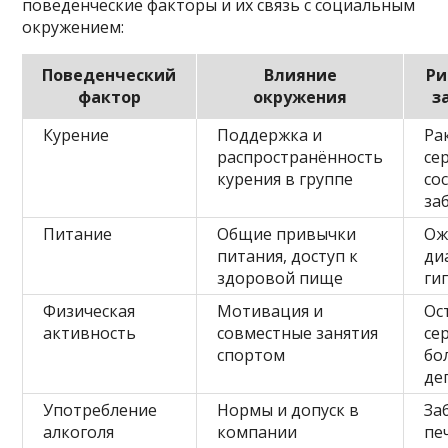
поведенческие факторы и их связь с социальным
окружением:
Поведенческий
Влияние
Ри
фактор
окружения
з
Курение
Поддержка и
Ра
распространённость
се
курения в группе
со
за
Питание
Общие привычки
Ож
питания, доступ к
ди
здоровой пище
ги
Физическая
Мотивация и
Ос
активность
совместные занятия
се
спортом
бо
де
Употребление
Нормы и допуск в
За
алкоголя
компании
пе