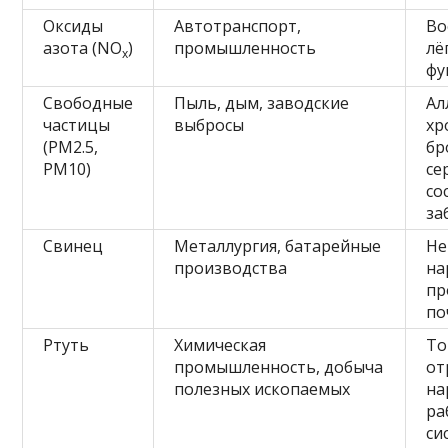
Оксиды
Автотранспорт,
Во
азота (NO
)
промышленность
лё
x
фу
Свободные
Пыль, дым, заводские
Ал
частицы
выбросы
хр
(PM2.5,
бр
PM10)
се
со
за
Свинец
Металлургия, батарейные
Не
производства
на
пр
по
Ртуть
Химическая
То
промышленность, добыча
от
полезных ископаемых
на
ра
си