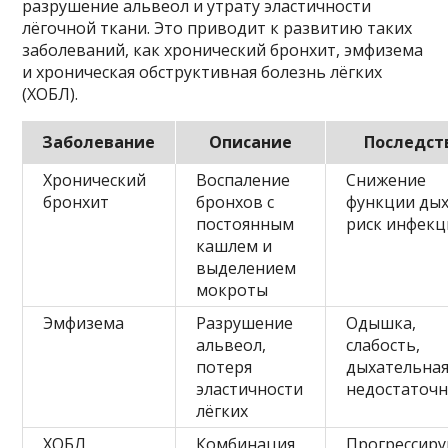
разрушение альвеол и утрату эластичности
лёгочной ткани. Это приводит к развитию таких
заболеваний, как хронический бронхит, эмфизема
и хроническая обструктивная болезнь лёгких
(ХОБЛ).
Заболевание
Описание
Последст
Хронический
Воспаление
Снижение
бронхит
бронхов с
функции дых
постоянным
риск инфекц
кашлем и
выделением
мокроты
Эмфизема
Разрушение
Одышка,
альвеол,
слабость,
потеря
дыхательна
эластичности
недостаточн
лёгких
ХОБЛ
Комбинация
Прогрессир