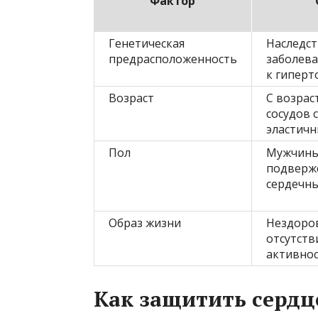
Фактор
Генетическая
Наследс
предрасположенность
заболева
к гиперт
Возраст
С возрас
сосудов 
эластич
Пол
Мужчины
подверж
сердечн
Образ жизни
Нездоров
отсутств
активно
Как защитить сердце