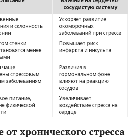
Описание
Влияние на сердечно-
сосудистую систему
твенные
Ускоряет развитие
ния и склонность
окоморочных
онии
заболеваний при стрессе
том стенки
Повышает риск
становятся менее
инфаркта и инсульта
ными
 чаще
Различия в
ены стрессовым
гормональном фоне
ым заболеваниям
влияют на реакцию
сосудов
ое питание,
Увеличивает
ие физической
воздействие стресса на
сти
сердце
 от хронического стресса