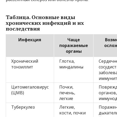
Таблица. Основные виды
хронических инфекций и их
последствия
Инфекция
Чаще
Возм
поражаемые
осло
органы
Хронический
Глотка,
Сердечн
тонзиллит
миндалины
сосудис
заболева
иммунит
Цитомегаловирус
Почки,
Повреж
(ЦМВ)
печень,
органов
легкие
иммуно
Туберкулез
Легкие,
Пораже
кости, почки
дыхател