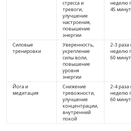
стресса и
неделю п
тревоги,
45 мину
улучшение
настроения,
повышение
энергии
Силовые
Уверенность,
2-3 раза 
тренировки
укрепление
неделю п
силы воли,
60 мину
повышение
уровня
энергии
Йога и
Снижение
2-4 раза 
медитация
тревожности,
неделю п
улучшение
60 мину
концентрации,
внутренний
покой