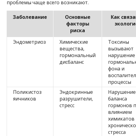
проблемы чаще всего возникают.
Заболевание
Основные
Как связа
факторы
экологи
риска
Эндометриоз
Химические
Токсины
вещества,
вызывают
гормональный
нарушение
дисбаланс
гормональ
фона и
воспалите
процессы
Поликистоз
Эндокринные
Нарушение
яичников
разрушители,
баланса
стресс
гормонов 
влиянием
химикатов
хроническо
стресса