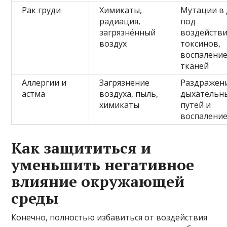
Рак груди
Химикаты,
Мутации в
радиация,
под
загрязнённый
воздейств
воздух
токсинов,
воспалени
тканей
Аллергии и
Загрязнение
Раздражен
астма
воздуха, пыль,
дыхательн
химикаты
путей и
воспалени
Как защититься и
уменьшить негативное
влияние окружающей
среды
Конечно, полностью избавиться от воздействия