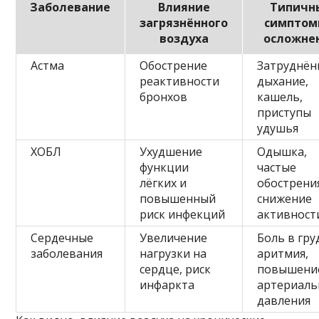
Заболевание
Влияние
Типичн
загрязнённого
симптом
воздуха
осложне
Астма
Обострение
Затруднён
реактивности
дыхание,
бронхов
кашель,
приступы
удушья
ХОБЛ
Ухудшение
Одышка,
функции
частые
лёгких и
обострени
повышенный
снижение
риск инфекций
активност
Сердечные
Увеличение
Боль в гру
заболевания
нагрузки на
аритмия,
сердце, риск
повышени
инфаркта
артериаль
давления