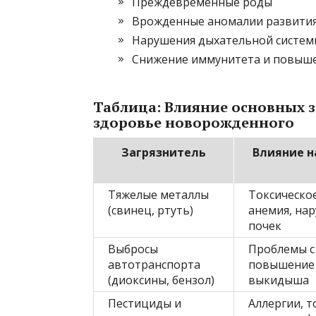
Преждевременные роды
Врожденные аномалии развити
Нарушения дыхательной системы
Снижение иммунитета и повыше
Таблица: Влияние основных з
здоровье новорожденного
Загрязнитель
Влияние н
Тяжелые металлы
Токсическо
(свинец, ртуть)
анемия, на
почек
Выбросы
Проблемы с
автотранспорта
повышение 
(диоксины, бензол)
выкидыша
Пестициды и
Аллергии, т