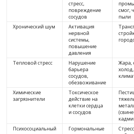
стресс,
пром
повреждение
смог, 
сосудов
пыли
Хронический шум
Активация
Транс
нервной
строй
системы,
городс
повышение
давления
Тепловой стресс
Нарушение
Жара,
барьера
холод,
сосудов,
клима
обезвоживание
Химические
Токсическое
Пести
загрязнители
действие на
тяжел
клетки сердца
метал
и сосудов
(свине
кадми
Психосоциальный
Гормональные
Стресс