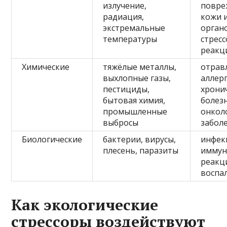
излучение,
повре
радиация,
кожи 
экстремальные
орган
температуры
стрес
реакц
Химические
тяжёлые металлы,
отрав
выхлопные газы,
аллерг
пестициды,
хрони
бытовая химия,
болезн
промышленные
онкол
выбросы
забол
Биологические
бактерии, вирусы,
инфек
плесень, паразиты
имму
реакц
воспа
Как экологические
стрессоры воздействуют