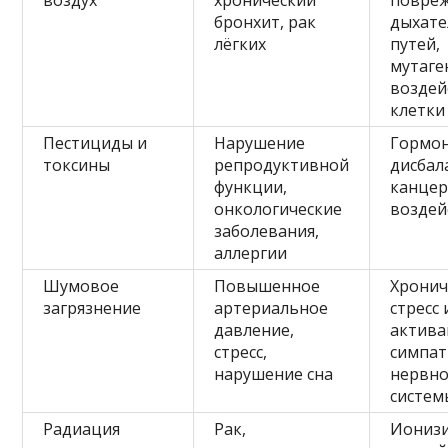
воздух
хронический
повре
бронхит, рак
дыхат
лёгких
путей,
мутаге
воздей
клетки
Пестициды и
Нарушение
Гормо
токсины
репродуктивной
дисбал
функции,
канцер
онкологические
воздей
заболевания,
аллергии
Шумовое
Повышенное
Хронич
загрязнение
артериальное
стресс 
давление,
актива
стресс,
симпат
нарушение сна
нервн
систем
Радиация
Рак,
Иониз