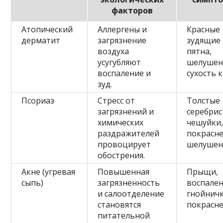
факторов
Атопический
Аллергены и
Красные
дерматит
загрязнение
зудящие
воздуха
пятна,
усугубляют
шелушен
воспаление и
сухость 
зуд.
Псориаз
Стресс от
Толстые
загрязнений и
серебри
химических
чешуйки
раздражителей
покрасне
провоцирует
шелушен
обострения.
Акне (угревая
Повышенная
Прыщи,
сыпь)
загрязненность
воспален
и салоотделение
гнойничк
становятся
покрасне
питательной