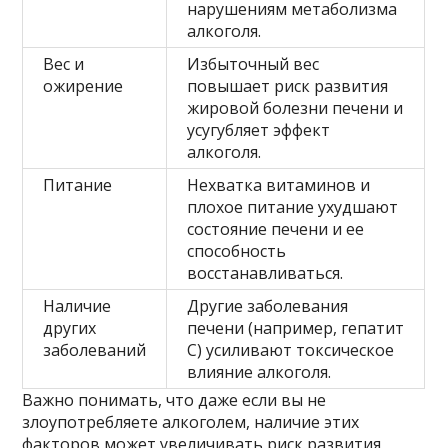
нарушениям метаболизма
алкоголя.
Вес и
Избыточный вес
ожирение
повышает риск развития
жировой болезни печени и
усугубляет эффект
алкоголя.
Питание
Нехватка витаминов и
плохое питание ухудшают
состояние печени и ее
способность
восстанавливаться.
Наличие
Другие заболевания
других
печени (например, гепатит
заболеваний
C) усиливают токсическое
влияние алкоголя.
Важно понимать, что даже если вы не
злоупотребляете алкоголем, наличие этих
факторов может увеличивать риск развития