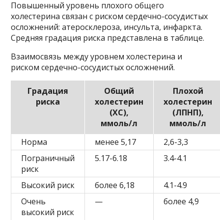
Повышенный уровень плохого общего
холестерина связан с риском сердечно-сосудистых
осложнений: атеросклероза, инсульта, инфаркта.
Средняя градация риска представлена ​​в таблице.
Взаимосвязь между уровнем холестерина и
риском сердечно-сосудистых осложнений.
Градация
Общий
Плохой
риска
холестерин
холестерин
(ХС),
(ЛПНП),
ммоль/л
ммоль/л
Норма
менее 5,17
2,6-3,3
Пограничный
5.17-6.18
3.4-4.1
риск
Высокий риск
более 6,18
4.1-4.9
Очень
—
более 4,9
высокий риск