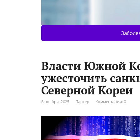
Заболе
Власти Южной К
ужесточить санк
Северной Кореи
8 ноября, 2025
Парсер
Комментарии: 0