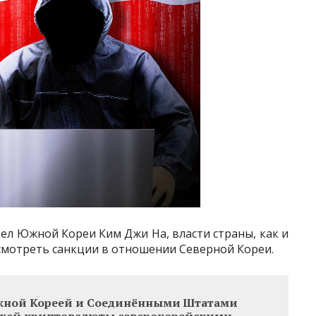
ел Южной Кореи Ким Джи На, власти страны, как и
есмотреть санкции в отношении Северной Кореи.
жной Кореей и Соединёнными Штатами
ражей криптовалюты северокорейскими