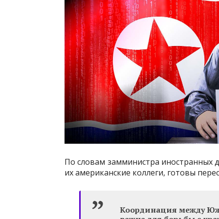
По словам замминистра иностранных д
их американские коллеги, готовы пер
Координация между Ю
важна для борьбы с к