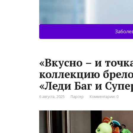
Заболе
«Вкусно – и точк
коллекцию брело
«Леди Баг и Супе
6 августа, 2025
Парсер
Комментарии: 0