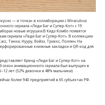
кусно — и точка» в коллаборации с Miraculous
нного сериала «Леди Баг и Супер-Кот» с 19
 наборах новые игрушки.В Кидз Комбо появятся
ам сериала «Леди Баг и Супер-Кот». В коллекцию
асс, Тикки, Нууру, Вэйзз, Триккс, Поллен. На
 перфорированные книжные закладки и QR-код для
редставляет бренд «Леди Баг и Супер-Кот» на
ый сезон анимационного сериала был выпущен в
6–12 лет (52% девочки и 48% мальчики).
ейчас более 940 предприятий в 65 субъектах РФ.