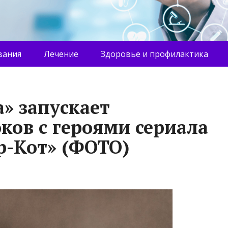
вания
Лечение
Здоровье и профилактика
а» запускает
ков с героями сериала
р-Кот» (ФОТО)