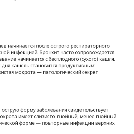
ев начинается после острого респираторного
сной инфекцией. Бронхит часто сопровождается
вание начинается с бесплодного (сухого) кашля,
3 дня кашель становится продуктивным:
зистая мокрота — патологический секрет
в острую форму заболевания свидетельствует
окрота имеет слизисто-гнойный, менее гнойный
нической форме — повторные инфекции верхних