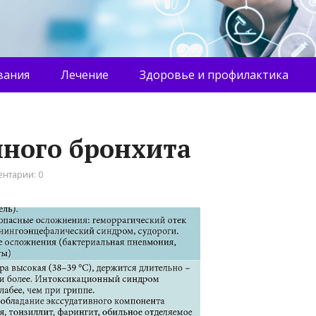
вания
Лечение
Здоровье и профилактика
ного бронхита
нтарии: 0