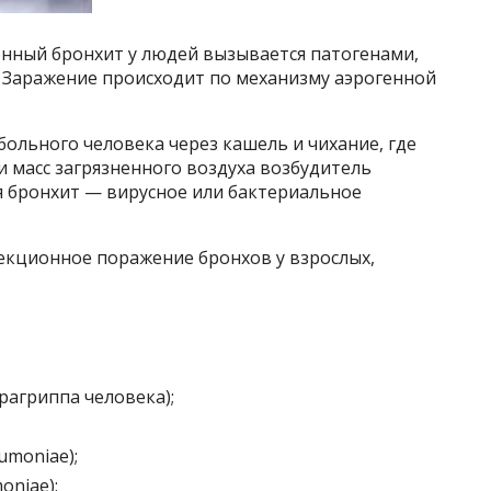
нный бронхит у людей вызывается патогенами,
 Заражение происходит по механизму аэрогенной
больного человека через кашель и чихание, где
и масс загрязненного воздуха возбудитель
я бронхит — вирусное или бактериальное
кционное поражение бронхов у взрослых,
рагриппа человека);
umoniae);
niae);