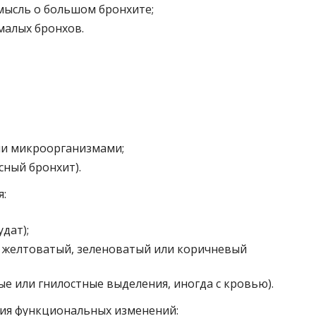
мысль о большом бронхите;
малых бронхов.
и микроорганизмами;
ный бронхит).
я:
дат);
 желтоватый, зеленоватый или коричневый
е или гнилостные выделения, иногда с кровью).
вия функциональных изменений: