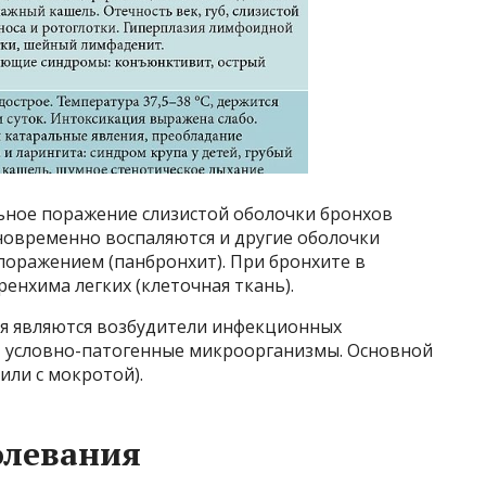
ное поражение слизистой оболочки бронхов
дновременно воспаляются и другие оболочки
поражением (панбронхит). При бронхите в
енхима легких (клеточная ткань).
я являются возбудители инфекционных
и, условно-патогенные микроорганизмы. Основной
или с мокротой).
олевания