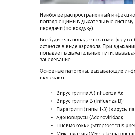
Наиболее распространенный инфекцио
попадающими в дыхательную систему.
передачи (по воздуху).
Возбудитель попадает в атмосферу от 
остается в виде аэрозоля. При вдыхани
попадает в дыхательные пути, вызыва
заболевание.
Основные патогены, вызывающие инфе
включают:
Вирус гриппа А (Influenza A);
Вирус гриппа B (Influenza B);
Парагрипп (типы 1-3) (вирусы па
Аденовирусы (Adenoviridae);
Пневмококки (Streptococcus pne
Микоплазмы (Mycoplasma pneumo