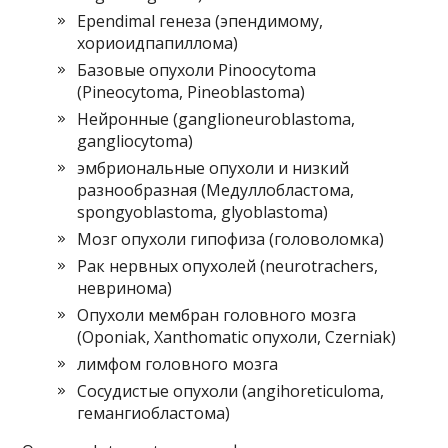
Ependimal генеза (эпендимому,
хориоидпапиллома)
Базовые опухоли Pinoocytoma
(Pineocytoma, Pineoblastoma)
Нейронные (ganglioneuroblastoma,
gangliocytoma)
эмбриональные опухоли и низкий
разнообразная (Медуллобластома,
spongyoblastoma, glyoblastoma)
Мозг опухоли гипофиза (головоломка)
Рак нервных опухолей (neurotrachers,
невринома)
Опухоли мембран головного мозга
(Oponiak, Xanthomatic опухоли, Czerniak)
лимфом головного мозга
Сосудистые опухоли (angihoreticuloma,
гемангиобластома)