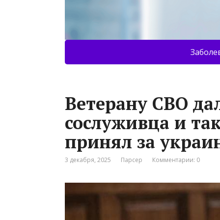
Заболе
Ветерану СВО дал
сослуживца и так
принял за украи
3 декабря, 2025
Парсер
Комментарии: 0