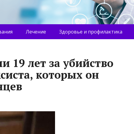
вания
Лечение
Здоровье и профилактика
и 19 лет за убийство
систа, которых он
нцев