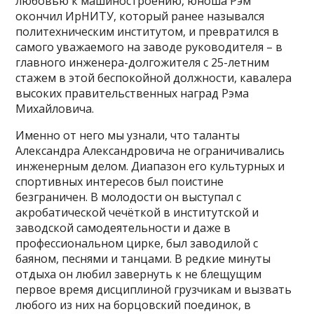
любовью к машиностроению, юноша Рэм
окончил ИрНИТУ, который ранее назывался
политехническим институтом, и превратился в
самого уважаемого на заводе руководителя – в
главного инженера-долгожителя с 25-летним
стажем в этой беспокойной должности, кавалера
высоких правительственных наград Рэма
Михайловича.
Именно от него мы узнали, что таланты
Александра Александровича не ограничивались
инженерным делом. Диапазон его культурных и
спортивных интересов был поистине
безграничен. В молодости он выступал с
акробатической чечёткой в институтской и
заводской самодеятельности и даже в
профессиональном цирке, был заводилой с
баяном, песнями и танцами. В редкие минуты
отдыха он любил завернуть к не блещущим
первое время дисциплиной грузчикам и вызвать
любого из них на борцовский поединок, в