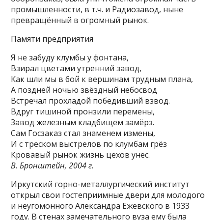
промышленности, в т.ч. и Радиозавод, ныне
превращённый в огромный рынок.
Памяти предприятия
Я не забуду клумбы у фонтана,
Взирал цветами утренний завод,
Как шли мы в бой к вершинам трудным плана,
А поздней ночью звёздный небосвод
Встречал прохладой победивший взвод.
Вдруг тишиной пронзили перемены,
Завод железным кладбищем замёрз.
Сам Госзаказ стал знаменем измены,
И с треском выстрелов по клумбам грёз
Кровавый рынок жизнь цехов унёс.
В. Бронштейн, 2004 г.
Иркутский горно-металлургический институт
открыл свои гостеприимные двери для молодого
и неугомонного Александра Ежевского в 1933
году. В стенах замечательного вуза ему была