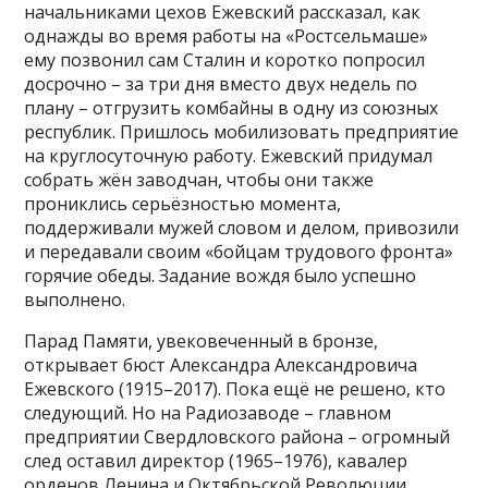
начальниками цехов Ежевский рассказал, как
однажды во время работы на «Ростсельмаше»
ему позвонил сам Сталин и коротко попросил
досрочно – за три дня вместо двух недель по
плану – отгрузить комбайны в одну из союзных
республик. Пришлось мобилизовать предприятие
на круглосуточную работу. Ежевский придумал
собрать жён заводчан, чтобы они также
прониклись серьёзностью момента,
поддерживали мужей словом и делом, привозили
и передавали своим «бойцам трудового фронта»
горячие обеды. Задание вождя было успешно
выполнено.
Парад Памяти, увековеченный в бронзе,
открывает бюст Александра Александровича
Ежевского (1915–2017). Пока ещё не решено, кто
следующий. Но на Радиозаводе – главном
предприятии Свердловского района – огромный
след оставил директор (1965–1976), кавалер
орденов Ленина и Октябрьской Революции,