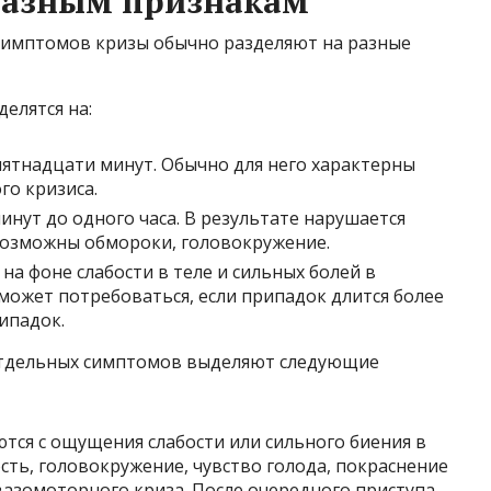
разным признакам
 симптомов кризы обычно разделяют на разные
делятся на:
 пятнадцати минут. Обычно для него характерны
о кризиса.
инут до одного часа. В результате нарушается
возможны обмороки, головокружение.
а фоне слабости в теле и сильных болей в
 может потребоваться, если припадок длится более
ипадок.
 отдельных симптомов выделяют следующие
ся с ощущения слабости или сильного биения в
ость, головокружение, чувство голода, покраснение
вазомоторного криза. После очередного приступа